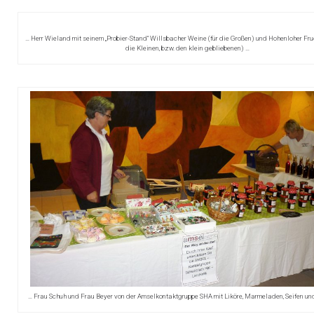
… Herr Wieland mit seinem „Probier-Stand“ Willsbacher Weine (für die Großen) und Hohenloher Fruc
die Kleinen, bzw. den klein gebliebenen) …
… Frau Schuh und Frau Beyer von der Amselkontaktgruppe SHA mit Liköre, Marmeladen, Seifen un